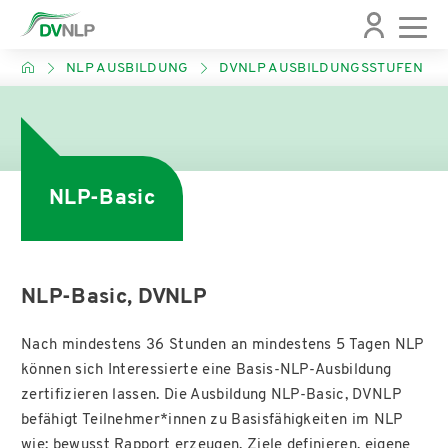
NLP AUSBILDUNG
DVNLP AUSBILDUNGSSTUFEN
Über den DVNLP
Veranstaltungen
NLP Ausbildung
Über NLP
News
Satzung
Was ist NLP?
Wege zum NLP
DVNLP Veranstaltungen
Aktuelle Meldungen
NLP-Basic
Porträt
NLP Broschüre
Meine NLP-Ausbildung finden
NLP Veranstaltungen
Newsletter
Der Vorstand des DVNLP
NLP wirkt - Das Buch
DVNLP Ausbildungsstufen
Regional- und Fachgruppen
NLP-Basic, DVNLP
Chronik
NLP-Vorannahmen
NLP-Ausbildende
Nach mindestens 36 Stunden an mindestens 5 Tagen NLP
können sich Interessierte eine Basis-NLP-Ausbildung
Ethik-Kodex des DVNLP
Geschichte des NLP
Therapie und NLP
zertifizieren lassen. Die Ausbildung NLP-Basic, DVNLP
befähigt Teilnehmer*innen zu Basisfähigkeiten im NLP
Gremien
Anwendungsbereiche
wie: bewusst Rapport erzeugen, Ziele definieren, eigene