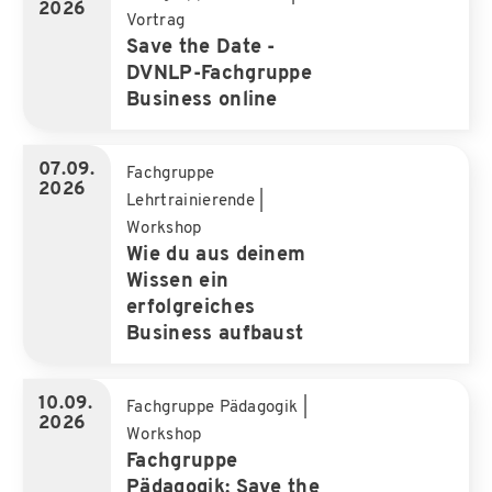
2026
Vortrag
Regionalgruppen
Literatur
Save the Date -
DVNLP-Fachgruppe
Fachgruppen
FAQ
Business online
07.09.
Fachgruppe
2026
Lehrtrainierende
|
Workshop
Wie du aus deinem
Wissen ein
erfolgreiches
Business aufbaust
10.09.
Fachgruppe Pädagogik
|
2026
Workshop
Fachgruppe
Pädagogik: Save the