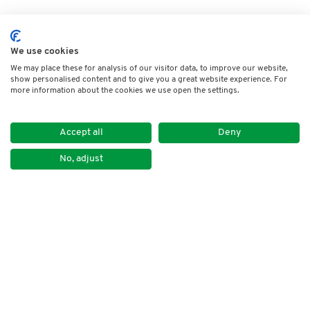
We use cookies
We may place these for analysis of our visitor data, to improve our website,
show personalised content and to give you a great website experience. For
more information about the cookies we use open the settings.
Accept all
Deny
No, adjust
Impressum
Datenschutz
Kontakt
Newsletter
DVNLP e.V.
Lindenstraße 14
50674 Köln