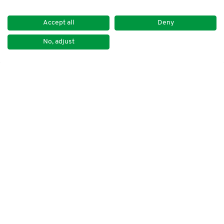
Accept all
Deny
No, adjust
Impressum
Datenschutz
Kontakt
Newsletter
DVNLP e.V.
Lindenstraße 14
50674 Köln
Tel. +49 30 259 39 20
E-Mail: dvnlp@dvnlp.de
Folgen Sie uns!