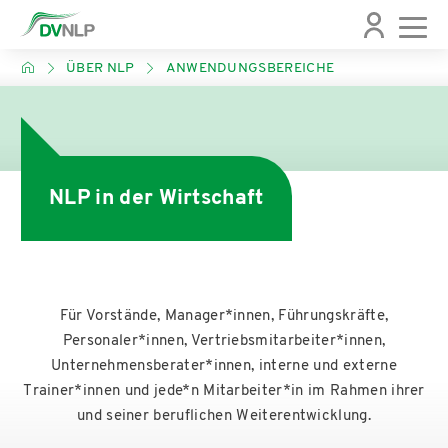
ÜBER NLP
ANWENDUNGSBEREICHE
Über den DVNLP
Veranstaltungen
NLP Ausbildung
Über NLP
News
Satzung
Was ist NLP?
Wege zum NLP
DVNLP Veranstaltungen
Aktuelle Meldungen
NLP in der Wirtschaft
Porträt
NLP Broschüre
Meine NLP-Ausbildung finden
NLP Veranstaltungen
Newsletter
Der Vorstand des DVNLP
NLP wirkt - Das Buch
DVNLP Ausbildungsstufen
Regional- und Fachgruppen
Für Vorstände, Manager*innen, Führungskräfte,
Chronik
NLP-Vorannahmen
NLP-Ausbildende
Personaler*innen, Vertriebsmitarbeiter*innen,
Unternehmensberater*innen, interne und externe
Ethik-Kodex des DVNLP
Geschichte des NLP
Therapie und NLP
Trainer*innen und jede*n Mitarbeiter*in im Rahmen ihrer
und seiner beruflichen Weiterentwicklung.
Gremien
Anwendungsbereiche