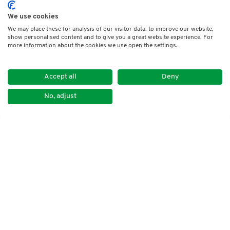
We use cookies
We may place these for analysis of our visitor data, to improve our website,
show personalised content and to give you a great website experience. For
more information about the cookies we use open the settings.
Accept all
Deny
No, adjust
Impressum
Datenschutz
Kontakt
Newsletter
DVNLP e.V.
Lindenstraße 14
50674 Köln
Tel. +49 30 259 39 20